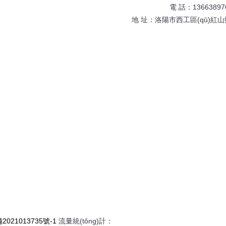
電 話：13663897
地 址：洛陽市西工區(qū)紅山鄉
2021013735號-1
流量統(tǒng)計：