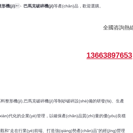
形機(jī)
、
巴馬克破碎機(jī)
等產(chǎn)品，歡迎選購。
全國咨詢熱
13663897653
(jī),巴馬克破碎機(jī)等制砂破碎設(shè)備的研發(fā)、生產
àn)代化的企業(yè)管理，以確保產(chǎn)品質(zhì)量的優(yōu)良穩
(yè)前端、打造強(qiáng)勢產(chǎn)品”的經(jīng)營理