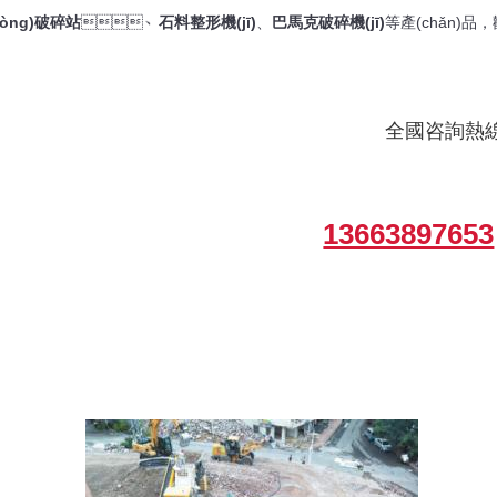
òng)破碎站
、
石料整形機(jī)
、
巴馬克破碎機(jī)
等產(chǎn)品
全國咨詢熱
13663897653