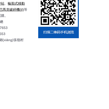
碎站
、
輪胎式移動
巴馬克破碎機(jī)
等
。
李總
7653
653
(xiāng)張嶺村