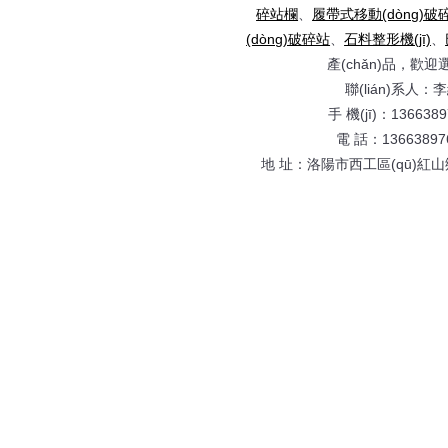
碎站欄
、
履帶式移動(dòng)破
(dòng)破碎站
、
石料整形機(jī)
、
產(chǎn)品，歡迎選購
聯(lián)系人：
手 機(jī)：1366389
電 話：13663897
地 址：洛陽市西工區(qū)紅山鄉