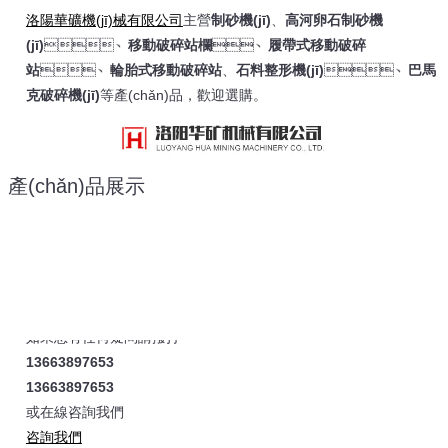
洛陽華礦機(jī)械有限公司
主營
制砂機(jī)
、
高河卵石制砂機
(jī)
、
移動破碎站欄
、
履帶式移動破碎
站
、
輪胎式移動破碎站
、
石料整形機(jī)
、
巴馬
克破碎機(jī)
等產(chǎn)品，歡迎選購。
產(chǎn)品展示
產(chǎn)品介紹
如果您有任何疑問請撥打
13663897653
13663897653
或在線咨詢我們
咨詢我們