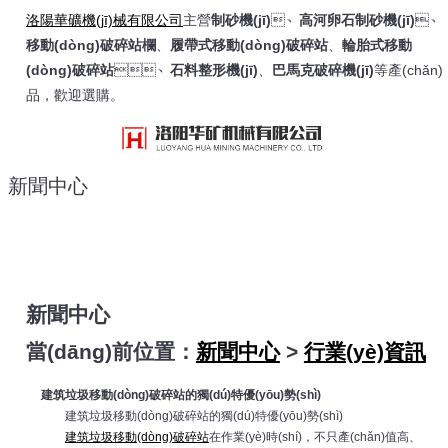
洛陽華礦機(jī)械有限公司
主營
制砂機(jī)
、
高河卵石制砂機(jī)
、
移動(dòng)破碎站欄
、
履帶式移動(dòng)破碎站
、
輪胎式移動
(dòng)破碎站
、
石料整形機(jī)
、
巴馬克破碎機(jī)
等產(chǎn)
品，歡迎選購。
新聞中心
新聞中心
當(dāng)前位置：
新聞中心
>
行業(yè)資訊
建筑垃圾移動(dòng)破碎站的獨(dú)特優(yōu)勢(shì)
建筑垃圾移動(dòng)破碎站的獨(dú)特優(yōu)勢(shì)
建筑垃圾移動(dòng)破碎站
在作業(yè)時(shí)，不只產(chǎn)值高、