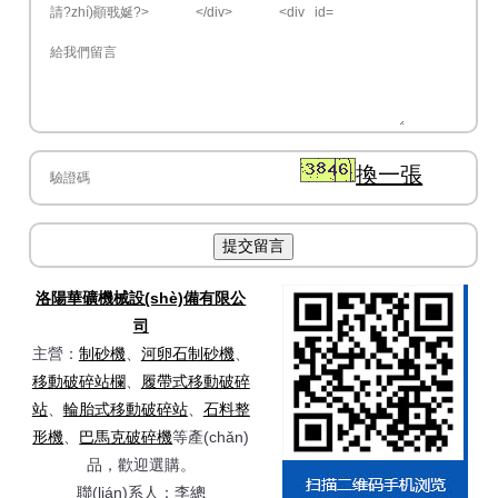
換一張
提交留言
洛陽華礦機械設(shè)備有限公
司
主營：
制砂機
、
河卵石制砂機
、
移動破碎站欄
、
履帶式移動破碎
站
、
輪胎式移動破碎站
、
石料整
形機
、
巴馬克破碎機
等產(chǎn)
品，歡迎選購。
聯(lián)系人：李總