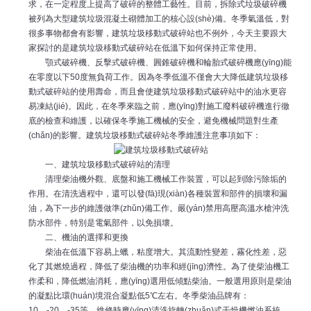
求，在一定程度上提高了破碎的整體工藝性。目前，拆除式垃圾破碎機
被列為大型建筑垃圾混凝土砌體加工的核心設(shè)備。冬季氣溫低，對
很多事物都會有影響，建筑垃圾移動式破碎站也不例外，今天主要跟大
家探討的是建筑垃圾移動式破碎站在低溫下如何保持正常使用。
顎式破碎機、反擊式破碎機、圓錐破碎機和輪胎式破碎機應(yīng)能
在零度以下50度無負荷工作。因為冬季低溫不僅會大大降低建筑垃圾移
動式破碎站的使用壽命，而且會使建筑垃圾移動式破碎站中的油水更容
易凍結(jié)。因此，在冬季來臨之前，應(yīng)對施工廢料破碎機進行徹
底的檢查和維護，以確保冬季施工機械的安全，避免機械問題對生產
(chǎn)的影響。建筑垃圾移動式破碎站冬季維護注意事項如下：
一、建筑垃圾移動式破碎站的清理
清理柴油機外觀、底盤和施工機械工作裝置，可以起到除污除垢的
作用。在清洗過程中，還可以發(fā)現(xiàn)各種裝置和部件的損壞和漏
油，為下一步的維護做準(zhǔn)備工作。嚴(yán)禁用高壓高溫水槍沖洗
防水部件，特別是電氣部件，以免損壞。
二、機油的選擇和更換
柴油在低溫下容易上蠟，粘度增大。其流動性變差，霧化性差，惡
化了其燃燒過程，降低了柴油機的功率和經(jīng)濟性。為了使柴油機工
作柔和，降低燃油消耗，應(yīng)選用低傾點柴油。一般選用原則是柴油
的凝點比環(huán)境混合凝點低5℃左右。冬季柴油品牌有：
10、-20、-35等，維修時應(yīng)清洗旋轉(zhuǎn)式干燥機燃油系統